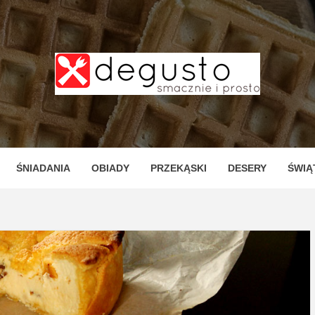
TO – PR
ZNE I P
ŚNIADANIA
OBIADY
PRZEKĄSKI
DESERY
ŚWIĄ