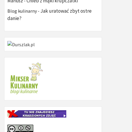
Chleb z mąki krupczatki
Mariusz
-
Jak uratować zbyt ostre
Blog kulinarny
-
danie?