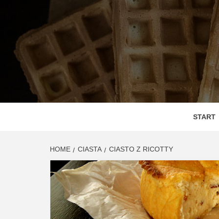
Skip
to
content
DEGUS
SMAC
START
HOME
CIASTA
CIASTO Z RICOTTY