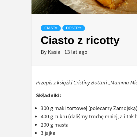
CIASTA
DESERY
Ciasto z ricotty
By
Kasia
13 lat ago
Przepis z książki Cristiny Bottari „Mamma 
Składniki:
300 g maki tortowej (polecamy Zamojską
400 g cukru (daliśmy trochę mniej, a i tak 
200 g masła
3 jajka