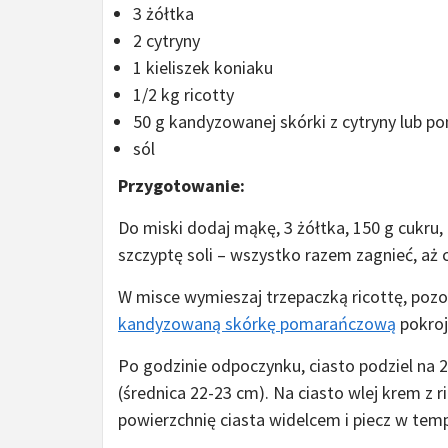
3 żółtka
2 cytryny
1 kieliszek koniaku
1/2 kg ricotty
50 g kandyzowanej skórki z cytryny lub p
sól
Przygotowanie:
Do miski dodaj mąkę, 3 żółtka, 150 g cukru, 
szczyptę soli – wszystko razem zagnieć, aż c
W misce wymieszaj trzepaczką ricottę, pozosta
kandyzowaną skórkę pomarańczową
pokroj
Po godzinie odpoczynku, ciasto podziel na 2 
(średnica 22-23 cm). Na ciasto wlej krem z r
powierzchnię ciasta widelcem i piecz w temp