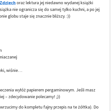
 Zdziech
oraz lektura jej niedawno wydanej książki
iążka nie ogranicza się do samej tylko kuchni, a po jej
ie globu staje się znacznie bliższy. :))
n
mniaczanej
wki, wiśnie…
 pieczenia wyłóż papierem pergaminowym. Jeśli masz
piej – zdecydowanie polecamy! ;))
 wrzucimy do kompletu fajny przepis na te żółtka). Do