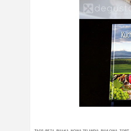
TAGS:
BEZA
,
BIAŁKA
,
NOWA ZELANDIA
,
PAVLOWA
,
TORT