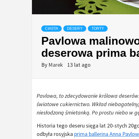
CIASTA
DESERY
TORTY
Pavlowa malinowo
deserowa prima ba
By
Marek
13 lat ago
Pavlowa, to zdecydowanie królowa deserów! 
światowe cukiernictwo. Wkład niebagatelny, 
niesłodzoną śmietanką. Po prostu niebo w gęb
Historia tego deseru sięga lat 20-stych 20go
odbyła rosyjska
prima ballerina Anna Pavlo