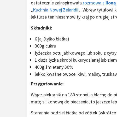
ostatecznie zainspirowała
rozmowa z
Iloną
„
Kuchnia Nowej Zelandii
„. Wbrew tytułowi ks
lekturze ten niesamowity kraj po drugiej stron
Składniki:
6 jaj (tylko białka)
300g cukru
łyżeczka octu jabłkowego lub soku z cytry
1 duża łyżka skrobi kukurydzianej lub zie
400g śmietany 30%
lekko kwaśne owoce: kiwi, maliny, truska
Przygotowanie
:
Włącz piekarnik na 180 stopni, a blachę do
matę silikonową do pieczenia, to jeszcze le
Starannie oddziel białka od żółtek (wkrótce