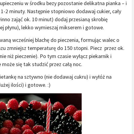
 upieczeniu w środku bezy pozostanie delikatna pianka – i
 1-2 minuty. Następnie stopniowo dodawaj cukier, cały
inno zająć ok. 10 minut) dodaj przesianą skrobię
niej płynu), lekko wymieszaj mikserem i gotowe.
ną wcześniej blachę do pieczenia, formując walec o
azu zmniejsz temperaturę do 150 stopni. Piecz przez ok.
nie niż pieczenie). Po tym czasie wyłącz piekarnik i
 może się tak studzić przez całą noc.
ietankę na sztywno (nie dodawaj cukru) i wyłóż na
ej ilości) i gotowe. :)