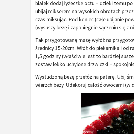
białek dodaj łyżeczkę octu – dzięki temu po
ubijaj mikserem na wysokich obrotach przez
czas miksując. Pod koniec (całe ubijanie pow
(wysuszy bezę i zapobiegnie sączeniu się z 
Tak przygotowaną masę wyłóż na przygotowa
średnicy 15-20cm. Włóż do piekarnika i od r
1,5 godziny (właściwie jest to bardziej susze
zostaw lekko uchylone drzwiczki – spokojnie
Wystudzoną bezę przełóż na paterę. Ubij śm
wierzch bezy. Udekoruj całość owocami (w duż