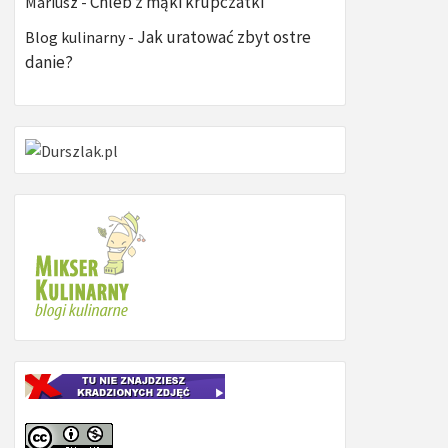
Chleb z mąki krupczatki
Mariusz
-
Jak uratować zbyt ostre
Blog kulinarny
-
danie?