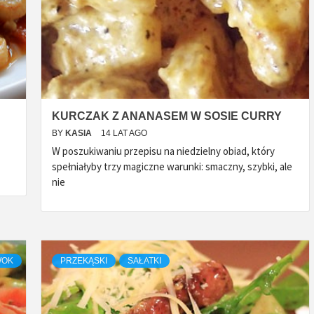
KURCZAK Z ANANASEM W SOSIE CURRY
BY
KASIA
14 LAT AGO
W poszukiwaniu przepisu na niedzielny obiad, który
spełniałyby trzy magiczne warunki: smaczny, szybki, ale
nie
WOK
PRZEKĄSKI
SAŁATKI