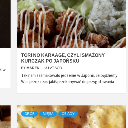
TORI NO KARAAGE, CZYLI SMAŻONY
KURCZAK PO JAPOŃSKU
BY
MAREK
13 LAT AGO
ść w
Tak nam zasmakowalo jedzenie w Japonii, że będziemy
Was przez czas jakiś przekonywać do przygotowania
DRÓB
MIĘSA
OBIADY