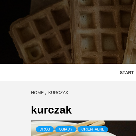
Skip
to
content
DEGUS
SMAC
START
HOME
KURCZAK
kurczak
DRÓB
OBIADY
ORIENTALNE