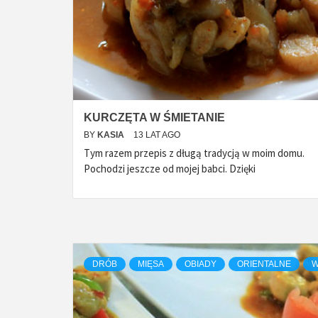
KURCZĘTA W ŚMIETANIE
BY
KASIA
13 LAT AGO
Tym razem przepis z długą tradycją w moim domu.
Pochodzi jeszcze od mojej babci. Dzięki
DRÓB
MIĘSA
OBIADY
ORIENTALNE