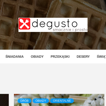
TO – PR
ZNE I P
ŚNIADANIA
OBIADY
PRZEKĄSKI
DESERY
ŚWIĄ
DRÓB
OBIADY
ORIENTALNE