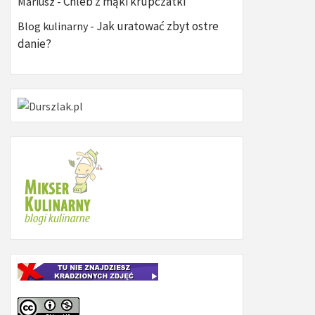
Chleb z mąki krupczatki
Mariusz
-
Jak uratować zbyt ostre
Blog kulinarny
-
danie?