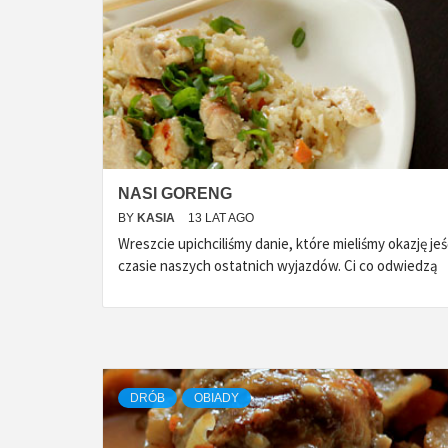
NASI GORENG
BY
KASIA
13 LAT AGO
Wreszcie upichciliśmy danie, które mieliśmy okazję je
czasie naszych ostatnich wyjazdów. Ci co odwiedzą
DRÓB
OBIADY