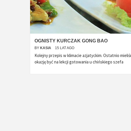
OGNISTY KURCZAK GONG BAO
BY
KASIA
15 LAT AGO
Kolejny przepis w klimacie azjatyckim. Ostatnio mieli
okazję być na lekcji gotowania u chińskiego szefa