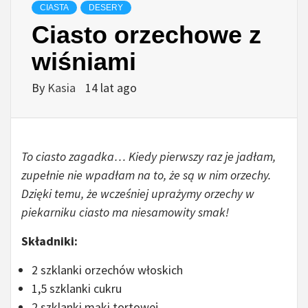
CIASTA
DESERY
Ciasto orzechowe z
wiśniami
By
Kasia
14 lat ago
To ciasto zagadka… Kiedy pierwszy raz je jadłam,
zupełnie nie wpadłam na to, że są w nim orzechy.
Dzięki temu, że wcześniej uprażymy orzechy w
piekarniku ciasto ma niesamowity smak!
Składniki:
2 szklanki orzechów włoskich
1,5 szklanki cukru
2 szklanki mąki tortowej