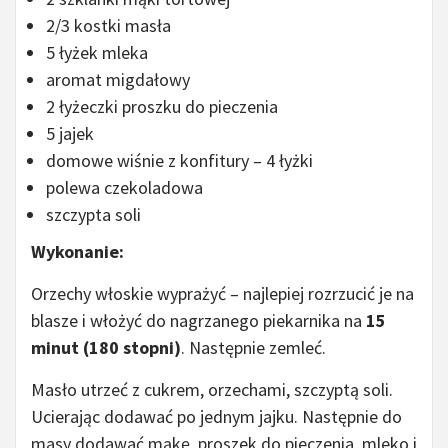
2/3 kostki masła
5 łyżek mleka
aromat migdałowy
2 łyżeczki proszku do pieczenia
5 jajek
domowe wiśnie z konfitury – 4 łyżki
polewa czekoladowa
szczypta soli
Wykonanie:
Orzechy włoskie wyprażyć – najlepiej rozrzucić je na
blasze i włożyć do nagrzanego piekarnika na
15
minut (180 stopni)
. Następnie zemleć.
Masło utrzeć z cukrem, orzechami, szczyptą soli.
Ucierając dodawać po jednym jajku. Następnie do
masy dodawać mąkę, proszek do pieczenia, mleko i