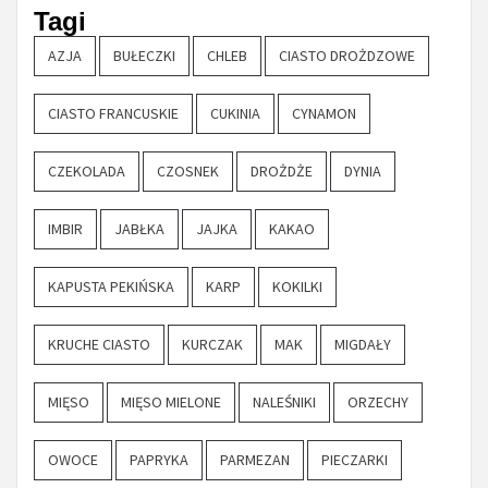
Tagi
AZJA
BUŁECZKI
CHLEB
CIASTO DROŻDZOWE
CIASTO FRANCUSKIE
CUKINIA
CYNAMON
CZEKOLADA
CZOSNEK
DROŻDŻE
DYNIA
IMBIR
JABŁKA
JAJKA
KAKAO
KAPUSTA PEKIŃSKA
KARP
KOKILKI
KRUCHE CIASTO
KURCZAK
MAK
MIGDAŁY
MIĘSO
MIĘSO MIELONE
NALEŚNIKI
ORZECHY
OWOCE
PAPRYKA
PARMEZAN
PIECZARKI