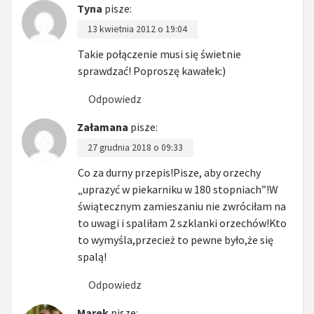
Tyna
pisze:
13 kwietnia 2012 o 19:04
Takie połączenie musi się świetnie
sprawdzać! Poproszę kawałek:)
Odpowiedz
Załamana
pisze:
27 grudnia 2018 o 09:33
Co za durny przepis!Pisze, aby orzechy
„uprazyć w piekarniku w 180 stopniach”!W
świątecznym zamieszaniu nie zwróciłam na
to uwagi i spaliłam 2 szklanki orzechów!Kto
to wymyśla,przecież to pewne było,że się
spalą!
Odpowiedz
Marek
pisze: