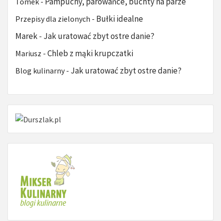
Pampuchy, parowańce, buchty na parze
Tomek
-
Bułki idealne
Przepisy dla zielonych
-
Marek
Jak uratować zbyt ostre danie?
-
Chleb z mąki krupczatki
Mariusz
-
Jak uratować zbyt ostre danie?
Blog kulinarny
-