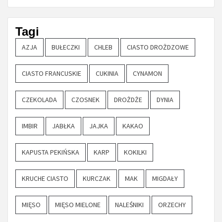
Tagi
AZJA
BUŁECZKI
CHLEB
CIASTO DROŻDZOWE
CIASTO FRANCUSKIE
CUKINIA
CYNAMON
CZEKOLADA
CZOSNEK
DROŻDŻE
DYNIA
IMBIR
JABŁKA
JAJKA
KAKAO
KAPUSTA PEKIŃSKA
KARP
KOKILKI
KRUCHE CIASTO
KURCZAK
MAK
MIGDAŁY
MIĘSO
MIĘSO MIELONE
NALEŚNIKI
ORZECHY