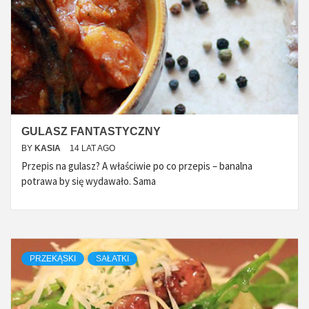
GULASZ FANTASTYCZNY
BY
KASIA
14 LAT AGO
Przepis na gulasz? A właściwie po co przepis – banalna
potrawa by się wydawało. Sama
PRZEKĄSKI
SAŁATKI