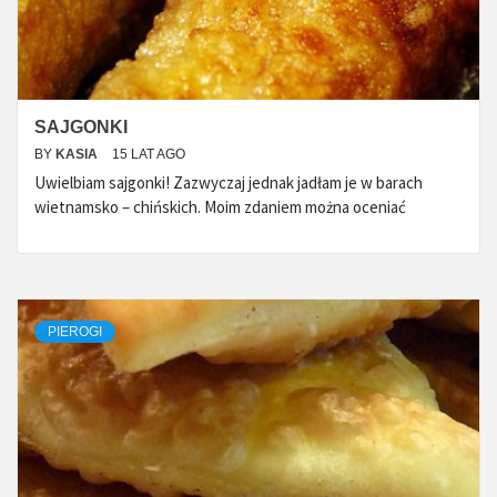
SAJGONKI
BY
KASIA
15 LAT AGO
Uwielbiam sajgonki! Zazwyczaj jednak jadłam je w barach
wietnamsko – chińskich. Moim zdaniem można oceniać
PIEROGI