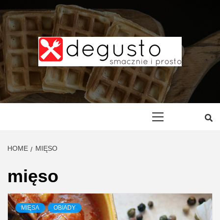
Skip
to
content
DEGUSTO –
PRZEPISY
Primary
Menu
SMACZNE I
HOME
MIĘSO
PROSTE
mięso
MIĘSA
OBIADY