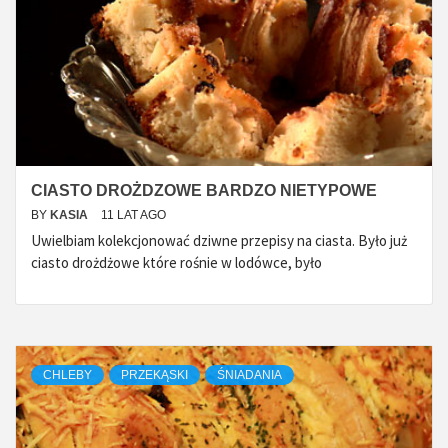
CIASTO DROŻDZOWE BARDZO NIETYPOWE
BY
KASIA
11 LAT AGO
Uwielbiam kolekcjonować dziwne przepisy na ciasta. Było już
ciasto drożdżowe które rośnie w lodówce, było
CHLEBY
PRZEKĄSKI
ŚNIADANIA