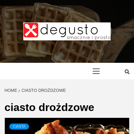
Skip
to
content
DEGUSTO –
PRZEPISY
Primary
Menu
SMACZNE I
HOME
CIASTO DROŻDZOWE
PROSTE
ciasto drożdzowe
CIASTA