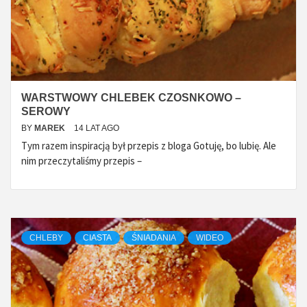
WARSTWOWY CHLEBEK CZOSNKOWO –
SEROWY
BY
MAREK
14 LAT AGO
Tym razem inspiracją był przepis z bloga Gotuję, bo lubię. Ale
nim przeczytaliśmy przepis –
CHLEBY
CIASTA
ŚNIADANIA
WIDEO