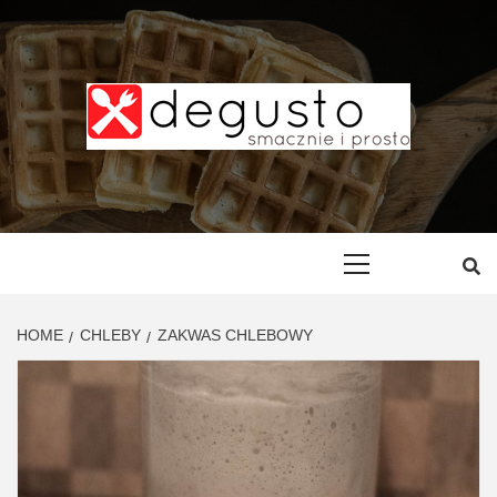
Skip
to
content
DEGUSTO –
PRZEPISY
Primary
Menu
SMACZNE I
HOME
CHLEBY
ZAKWAS CHLEBOWY
PROSTE