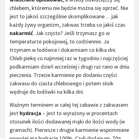
chlebem, któremu nie będzie można się oprzeć. Nie
jest to jakoś szczególnie skomplikowane… jak
każdy żywy organizm, zakwas trzeba co jakiś czas
nakarmić
. Jak często? Jeśli trzymasz go w
temperaturze pokojowej, to codziennie. Ja
trzymam w lodówce i dokarmiam co kilka dni.
Chleb piekę co najmniej raz w tygodniu i najczęściej
podkarmiam dzień wcześniej i drugi raz rano w dniu
pieczenia. Trzecie karmienie po dodaniu części
zakwasu do ciasta chlebowego i potem słoik
wędruje do lodówki na kilka dni.
Ważnym terminem w całej tej zabawie z zakwasem
jest
hydracja
– jest to wyrażony w procentach
stosunek ilości dodawanej mąki do ilości wody (w
gramach). Pierwsze i drugie karmienie wspomniane
powyżej ma hydrację 100%. Czyli dodaję np. 70g