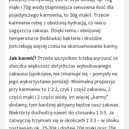
mąki i 70g wody (najmniejsza sensowna ilość dla
pojedynczego karmienia, to 50g mąki). Trzecie
karmienie robię z obniżoną hydracją, co nieco
zagęszcza zakwas. Dzięki temu i obniżonej
temperaturze (lodówka) bakterie i drożdże
potrzebują więcej czasu na skonsumowanie karmy.
Jak karmić?
Przede wszystkim trzeba wyrzucić ze
słoiczka większość dotychczas wyhodowanego
zakwasu (spokojnie, nie zmarnuje się – pomysły na
jego wykorzystanie poniżej). Minimalna proporcja
przy karmieniu to 1:2:2, czyli 1 część zakwasu, 2
części mąki i 2 części wody. Im więcej „karmy”
dodamy, tym bardziej aktywny będzie nasz zakwas.
Niektórzy dochodzą nawet do stosunku 1:5:5. Ja
zazwyczaj trzymam się w okolicach 1:3:3 – w słoiku
zostawiam ok. 25-30g i dodaję 70g mąki oraz 70g