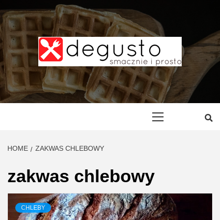
Skip
to
content
DEGUSTO –
PRZEPISY
Primary
Menu
SMACZNE I
HOME
ZAKWAS CHLEBOWY
PROSTE
zakwas chlebowy
CHLEBY