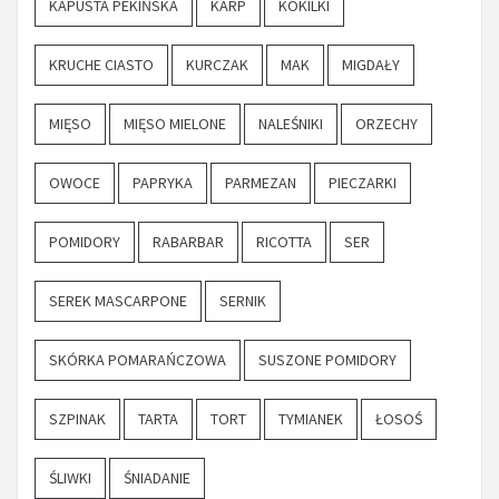
KAPUSTA PEKIŃSKA
KARP
KOKILKI
KRUCHE CIASTO
KURCZAK
MAK
MIGDAŁY
MIĘSO
MIĘSO MIELONE
NALEŚNIKI
ORZECHY
OWOCE
PAPRYKA
PARMEZAN
PIECZARKI
POMIDORY
RABARBAR
RICOTTA
SER
SEREK MASCARPONE
SERNIK
SKÓRKA POMARAŃCZOWA
SUSZONE POMIDORY
SZPINAK
TARTA
TORT
TYMIANEK
ŁOSOŚ
ŚLIWKI
ŚNIADANIE