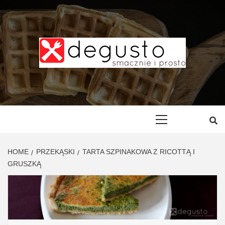
Skip
to
content
DEGUSTO –
PRZEPISY
Primary
Menu
SMACZNE I
HOME
PRZEKĄSKI
TARTA SZPINAKOWA Z RICOTTĄ I
PROSTE
GRUSZKĄ