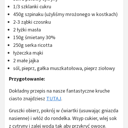
1/3 szklanki cukru
450g szpinaku (użyliśmy mrożonego w kostkach)
2-3 ząbki czosnku
2 łyżki masła
150g śmietany 30%
250g serka ricotta
łyżeczka mąki
2 małe jajka
sól, pieprz, gałka muszkatołowa, pieprz ziołowy
Przygotowanie:
Dokładny przepis na nasze fantastyczne kruche
ciasto znajdziesz
TUTAJ
.
Gruszki obierz, pokrój w ćwiartki (usuwając gniazda
nasienne) i włóż do rondelka. Wsyp cukier, wlej sok
z cytryny i zalej wodą tak aby przykryć owoce.