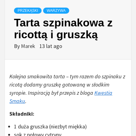
PRZEKĄSKI
WARZYWA
Tarta szpinakowa z
ricottą i gruszką
By
Marek
13 lat ago
Kolejna smakowita tarta – tym razem do szpinaku z
ricotą dodamy gruszkę gotowaną w słodkim
syropie. Inspiracją był przepis z bloga
Kwestia
Smaku
.
Składniki:
1 duża gruszka (niezbyt miękka)
sok z połowy cytryny