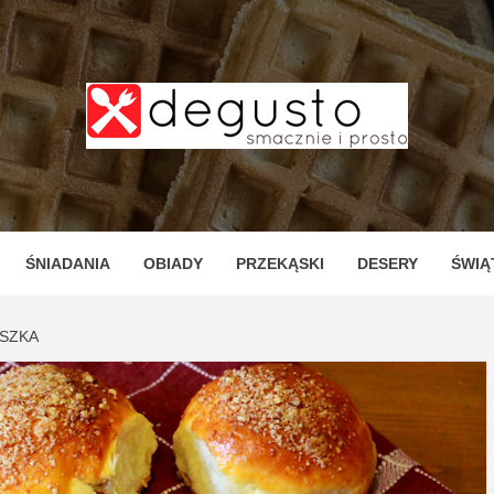
TO – PR
ZNE I P
ŚNIADANIA
OBIADY
PRZEKĄSKI
DESERY
ŚWIĄ
OSZKA