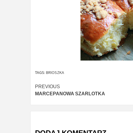
TAGS:
BRIOSZKA
Continue
PREVIOUS
MARCEPANOWA SZARLOTKA
Reading
DODAJ KOMENTARZ