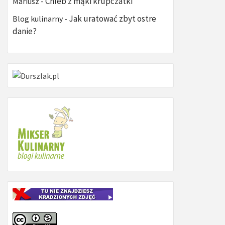
Chleb z mąki krupczatki
Mariusz
-
Jak uratować zbyt ostre
Blog kulinarny
-
danie?