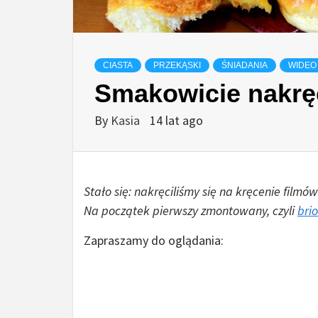
CIASTA
PRZEKĄSKI
ŚNIADANIA
WIDEO
Smakowicie nakręc
By
Kasia
14 lat ago
Stało się: nakręciliśmy się na kręcenie filmów
Na początek pierwszy zmontowany, czyli
bri
Zapraszamy do oglądania: