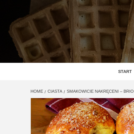
Skip
to
content
DEGUS
SMAC
START
HOME
CIASTA
SMAKOWICIE NAKRĘCENI – BRI