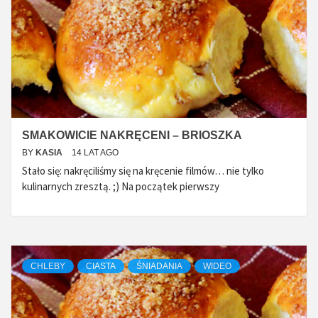
SMAKOWICIE NAKRĘCENI – BRIOSZKA
BY
KASIA
14 LAT AGO
Stało się: nakręciliśmy się na kręcenie filmów… nie tylko
kulinarnych zresztą. ;) Na początek pierwszy
CHLEBY
CIASTA
ŚNIADANIA
WIDEO