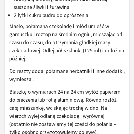
suszone śliwki i żurawina
2 łyżki cukru pudru do oprószenia
Masło, połamaną czekoladę i miód umieść w
garnuszku i roztop na średnim ogniu, mieszając od
czasu do czasu, do otrzymania gładkiej masy
czekoladowej. Odlej pół szklanki (125 ml) i odłóż na
później.
Do reszty dodaj połamane herbatniki i inne dodatki,
wymieszaj.
Blaszkę o wymiarach 24 na 24 cm wyłóż papierem
do pieczenia lub folią aluminiową. Równo rozłóż
całą mieszankę, wciskając trochę w dno. Na
wierzch wylej odlaną czekoladę i wyrównaj
(ostatnio nie zostawiamy tej części do polania –
tylko osobno przygotowujemy polewę).