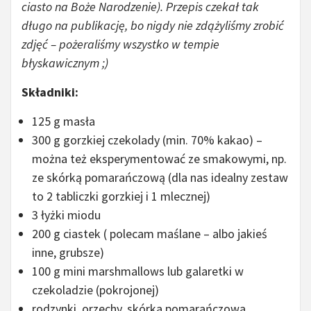
ciasto na Boże Narodzenie). Przepis czekał tak
długo na publikację, bo nigdy nie zdążyliśmy zrobić
zdjęć – pożeraliśmy wszystko w tempie
błyskawicznym ;)
Składniki:
125 g masła
300 g gorzkiej czekolady (min. 70% kakao) –
można też eksperymentować ze smakowymi, np.
ze skórką pomarańczową (dla nas idealny zestaw
to 2 tabliczki gorzkiej i 1 mlecznej)
3 łyżki miodu
200 g ciastek ( polecam maślane – albo jakieś
inne, grubsze)
100 g mini marshmallows lub galaretki w
czekoladzie (pokrojonej)
rodzynki, orzechy, skórka pomarańczowa,