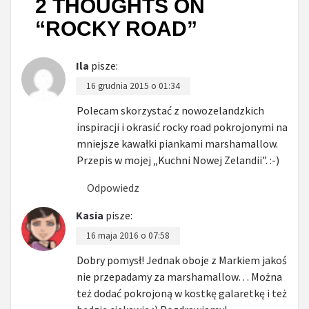
2 THOUGHTS ON
“
ROCKY ROAD
”
Ila
pisze:
16 grudnia 2015 o 01:34
Polecam skorzystać z nowozelandzkich
inspiracji i okrasić rocky road pokrojonymi na
mniejsze kawałki piankami marshamallow.
Przepis w mojej „Kuchni Nowej Zelandii”. :-)
Odpowiedz
Kasia
pisze:
16 maja 2016 o 07:58
Dobry pomysł! Jednak oboje z Markiem jakoś
nie przepadamy za marshamallow… Można
też dodać pokrojoną w kostkę galaretkę i też