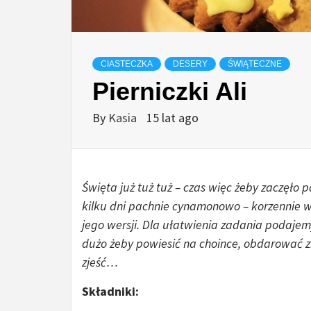
CIASTECZKA
DESERY
ŚWIĄTECZNE
Pierniczki Ali
By
Kasia
15 lat ago
Święta już tuż tuż – czas więc żeby zaczęło p
kilku dni pachnie cynamonowo – korzennie w 
jego wersji. Dla ułatwienia zadania podaje
dużo żeby powiesić na choince, obdarować z
zjeść…
Składniki: