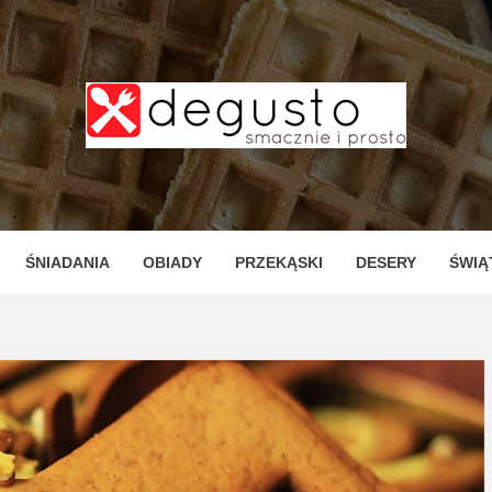
TO – PR
ZNE I P
ŚNIADANIA
OBIADY
PRZEKĄSKI
DESERY
ŚWIĄ