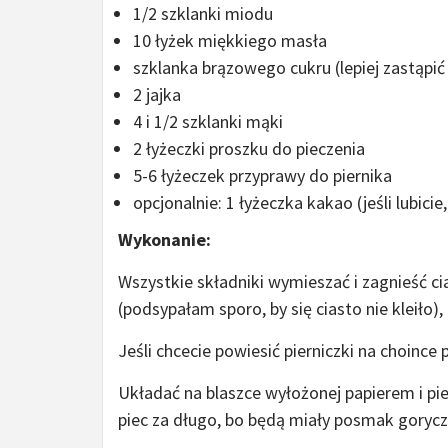
1/2 szklanki miodu
10 łyżek miękkiego masła
szklanka brązowego cukru (lepiej zastąpi
2 jajka
4 i 1/2 szklanki mąki
2 łyżeczki proszku do pieczenia
5-6 łyżeczek przyprawy do piernika
opcjonalnie: 1 łyżeczka kakao (jeśli lubicie
Wykonanie:
Wszystkie składniki wymieszać i zagnieść c
(podsypałam sporo, by się ciasto nie kleiło)
Jeśli chcecie powiesić pierniczki na choin
Układać na blaszce wyłożonej papierem i pi
piec za długo, bo będą miały posmak goryczy