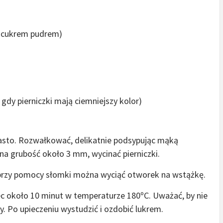
ć cukrem pudrem)
, gdy pierniczki mają ciemniejszy kolor)
iasto. Rozwałkować, delikatnie podsypując mąką
, na grubość około 3 mm, wycinać pierniczki.
ce przy pomocy słomki można wyciąć otworek na wstążkę.
ec około 10 minut w temperaturze 180ºC. Uważać, by nie
. Po upieczeniu wystudzić i ozdobić lukrem.