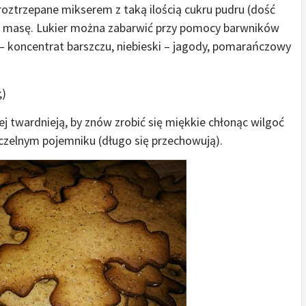
 roztrzepane mikserem z taką ilością cukru pudru (dość
się masę. Lukier można zabarwić przy pomocy barwników
 – koncentrat barszczu, niebieski – jagody, pomarańczowy
;)
iej twardnieją, by znów zrobić się miękkie chłonąc wilgoć
zczelnym pojemniku (długo się przechowują).