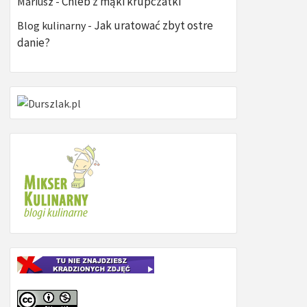
Chleb z mąki krupczatki
Mariusz
-
Jak uratować zbyt ostre
Blog kulinarny
-
danie?