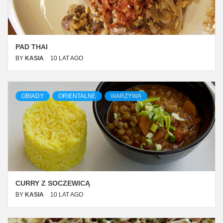
PAD THAI
BY
KASIA
10 LAT AGO
OBIADY
ORIENTALNE
WARZYWA
CURRY Z SOCZEWICĄ
BY
KASIA
10 LAT AGO