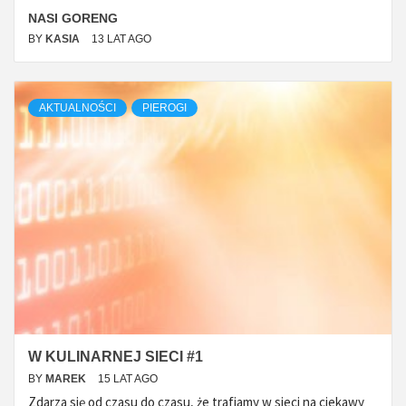
NASI GORENG
BY
KASIA
13 LAT AGO
AKTUALNOŚCI
PIEROGI
W KULINARNEJ SIECI #1
BY
MAREK
15 LAT AGO
Zdarza się od czasu do czasu, że trafiamy w sieci na ciekawy