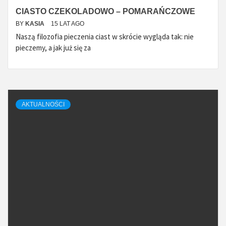
CIASTO CZEKOLADOWO – POMARAŃCZOWE
BY
KASIA
15 LAT AGO
Naszą filozofia pieczenia ciast w skrócie wygląda tak: nie
pieczemy, a jak już się za
AKTUALNOŚCI