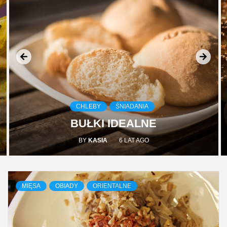
CHLEBY
ŚNIADANIA
BUŁKI IDEALNE
BY
KASIA
6 LAT AGO
MIĘSA
OBIADY
ORIENTALNE