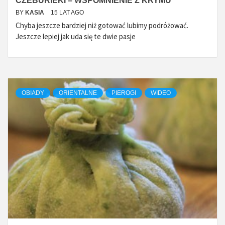
CZEBURIEKI – WSPOMNIENIE Z KRYMU
BY
KASIA
15 LAT AGO
Chyba jeszcze bardziej niż gotować lubimy podróżować.
Jeszcze lepiej jak uda się te dwie pasje
OBIADY
ORIENTALNE
PIEROGI
WIDEO