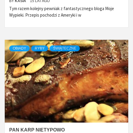
BY
KASIA
15 LAT AGO
Tym razem kolejny pewniak z fantastycznego bloga Moje
Wypieki. Przepis pochodzi z Ameryki i w
OBIADY
RYBY
ŚWIĄTECZNE
PAN KARP NIETYPOWO