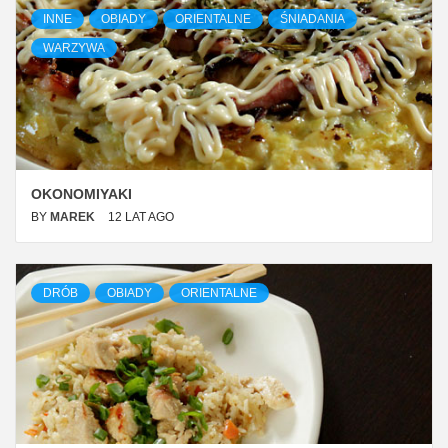
INNE
OBIADY
ORIENTALNE
ŚNIADANIA
WARZYWA
OKONOMIYAKI
BY
MAREK
12 LAT AGO
DRÓB
OBIADY
ORIENTALNE