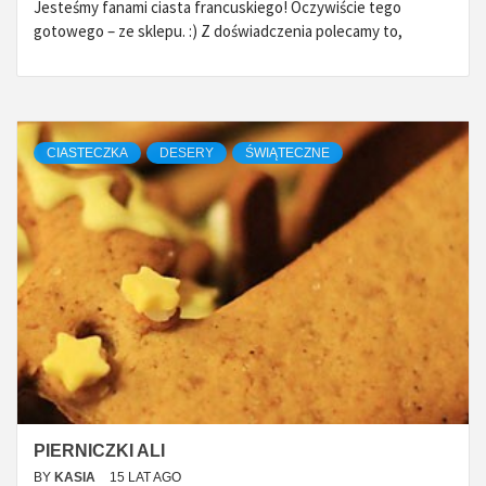
Jesteśmy fanami ciasta francuskiego! Oczywiście tego
gotowego – ze sklepu. :) Z doświadczenia polecamy to,
CIASTECZKA
DESERY
ŚWIĄTECZNE
PIERNICZKI ALI
BY
KASIA
15 LAT AGO