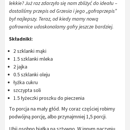
lekkie? Już raz zdarzyło się nam zbliżyć do ideału –
dostaliśmy przepis od Grzesia i jego „gofroprzepis”
był najlepszy. Teraz, od kiedy mamy nową
gofrownice udoskonalamy gofry jeszcze bardziej.
Składniki:
2 szklanki mąki
1.5 szklanki mleka
2 jajka
0.5 szklanki oleju
łyżka cukru
szczypta soli
1.5 łyżeczki proszku do pieczenia
To porcja na mały głód. My coraz częściej robimy
podwójną porcję, albo przynajmniej 1,5 porcji.
Ubij osobno białka na sztywno. W innym naczyniu