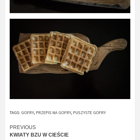
TAGS:
GOFRY
,
PRZEPIS NA GOFRY
,
PUSZYSTE GOFRY
Continue
PREVIOUS
KWIATY BZU W CIEŚCIE
Reading