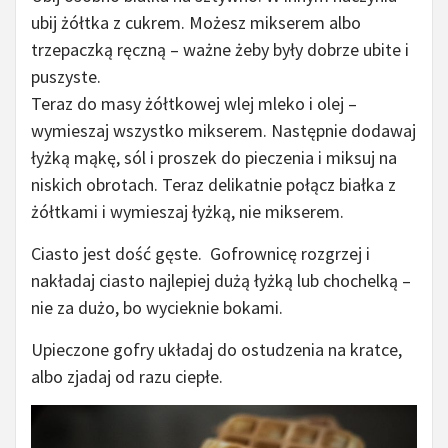
ubij żółtka z cukrem. Możesz mikserem albo
trzepaczką ręczną – ważne żeby były dobrze ubite i
puszyste.
Teraz do masy żółtkowej wlej mleko i olej –
wymieszaj wszystko mikserem. Następnie dodawaj
łyżką mąkę, sól i proszek do pieczenia i miksuj na
niskich obrotach. Teraz delikatnie połącz białka z
żółtkami i wymieszaj łyżką, nie mikserem.
Ciasto jest dość gęste. Gofrownicę rozgrzej i
nakładaj ciasto najlepiej dużą łyżką lub chochelką –
nie za dużo, bo wycieknie bokami.
Upieczone gofry układaj do ostudzenia na kratce,
albo zjadaj od razu ciepłe.