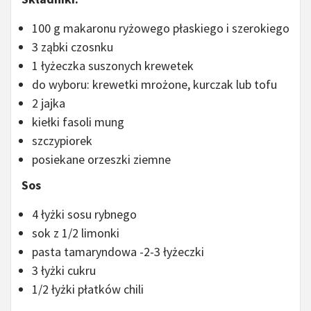
100 g makaronu ryżowego płaskiego i szerokiego
3 ząbki czosnku
1 łyżeczka suszonych krewetek
do wyboru: krewetki mrożone, kurczak lub tofu
2 jajka
kiełki fasoli mung
szczypiorek
posiekane orzeszki ziemne
Sos
4 łyżki sosu rybnego
sok z 1/2 limonki
pasta tamaryndowa -2-3 łyżeczki
3 łyżki cukru
1/2 łyżki płatków chili