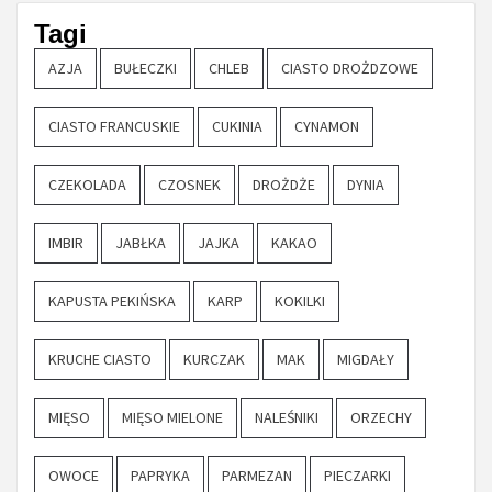
Tagi
AZJA
BUŁECZKI
CHLEB
CIASTO DROŻDZOWE
CIASTO FRANCUSKIE
CUKINIA
CYNAMON
CZEKOLADA
CZOSNEK
DROŻDŻE
DYNIA
IMBIR
JABŁKA
JAJKA
KAKAO
KAPUSTA PEKIŃSKA
KARP
KOKILKI
KRUCHE CIASTO
KURCZAK
MAK
MIGDAŁY
MIĘSO
MIĘSO MIELONE
NALEŚNIKI
ORZECHY
OWOCE
PAPRYKA
PARMEZAN
PIECZARKI