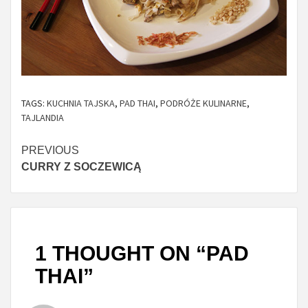
TAGS:
KUCHNIA TAJSKA
,
PAD THAI
,
PODRÓŻE KULINARNE
,
TAJLANDIA
Continue
PREVIOUS
CURRY Z SOCZEWICĄ
Reading
1 THOUGHT ON “
PAD
THAI
”