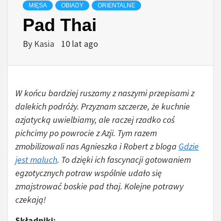
MIĘSA
OBIADY
ORIENTALNE
Pad Thai
By
Kasia
10 lat ago
W końcu bardziej ruszamy z naszymi przepisami z
dalekich podróży. Przyznam szczerze, że kuchnie
azjatycką uwielbiamy, ale raczej rzadko coś
pichcimy po powrocie z Azji. Tym razem
zmobilizowali nas Agnieszka i Robert z bloga
Gdzie
jest maluch
. To dzięki ich fascynacji gotowaniem
egzotycznych potraw wspólnie udało się
zmajstrować boskie pad thaj. Kolejne potrawy
czekają!
Składniki: