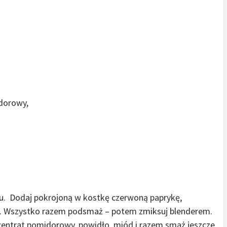
dorowy,
ju. Dodaj pokrojoną w kostkę czerwoną paprykę,
i. Wszystko razem podsmaż – potem zmiksuj blenderem.
entrat pomidorowy, powidło, miód i razem smaż jeszcze