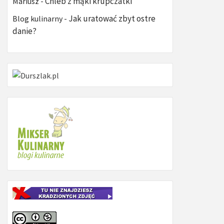
Chleb z mąki krupczatki
Mariusz
-
Jak uratować zbyt ostre
Blog kulinarny
-
danie?