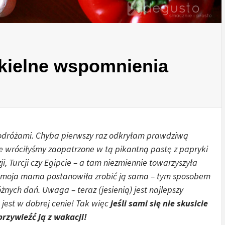
iekielne wspomnienia
odróżami. Chyba pierwszy raz odkryłam prawdziwą
e wróciłyśmy zaopatrzone w tą pikantną pastę z papryki
, Turcji czy Egipcie – a tam niezmiennie towarzyszyła
k moja mama postanowiła zrobić ją sama – tym sposobem
ych dań. Uwaga – teraz (jesienią) jest najlepszy
 jest w dobrej cenie! Tak więc
jeśli sami się nie skusicie
przywieźć ją z wakacji!