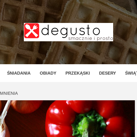
TO – PR
ZNE I P
ŚNIADANIA
OBIADY
PRZEKĄSKI
DESERY
ŚWIĄ
OMNIENIA