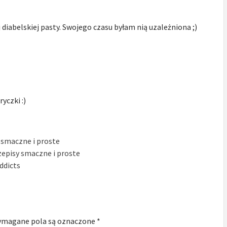
diabelskiej pasty. Swojego czasu byłam nią uzależniona ;)
yczki :)
 smaczne i proste
zepisy smaczne i proste
addicts
magane pola są oznaczone
*