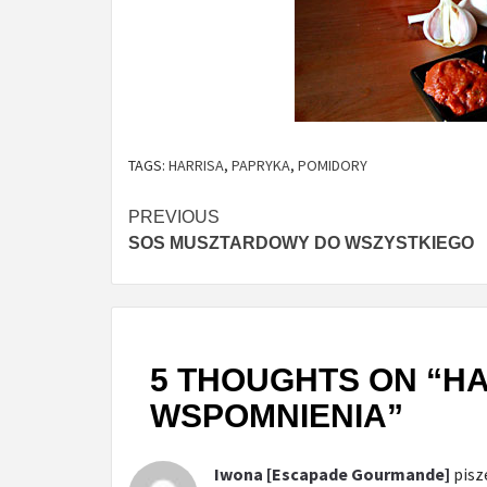
TAGS:
HARRISA
,
PAPRYKA
,
POMIDORY
Continue
PREVIOUS
SOS MUSZTARDOWY DO WSZYSTKIEGO
Reading
5 THOUGHTS ON “
HA
WSPOMNIENIA
”
Iwona [Escapade Gourmande]
pisz