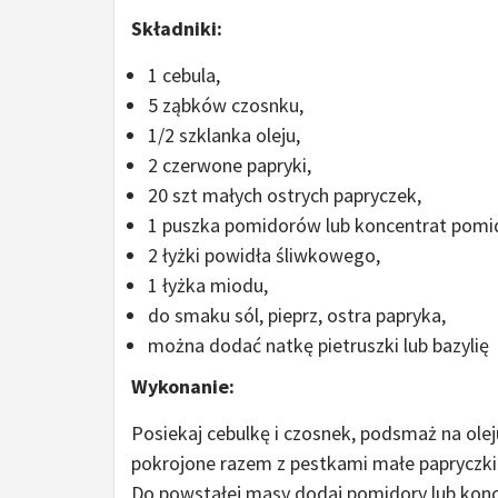
Składniki:
1 cebula,
5 ząbków czosnku,
1/2 szklanka oleju,
2 czerwone papryki,
20 szt małych ostrych papryczek,
1 puszka pomidorów lub koncentrat pomi
2 łyżki powidła śliwkowego,
1 łyżka miodu,
do smaku sól, pieprz, ostra papryka,
można dodać natkę pietruszki lub bazylię
Wykonanie:
Posiekaj cebulkę i czosnek, podsmaż na ole
pokrojone razem z pestkami małe papryczk
Do powstałej masy dodaj pomidory lub konc