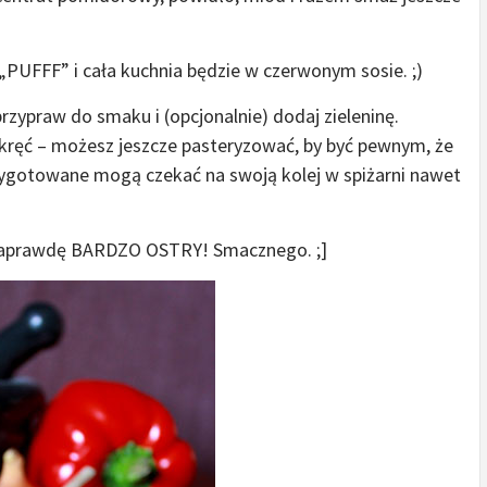
i „PUFFF” i cała kuchnia będzie w czerwonym sosie. ;)
rzypraw do smaku i (opcjonalnie) dodaj zieleninę.
kręć – możesz jeszcze pasteryzować, by być pewnym, że
rzygotowane mogą czekać na swoją kolej w spiżarni nawet
 naprawdę BARDZO OSTRY! Smacznego. ;]