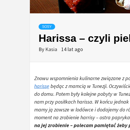
SOSY
Harissa – czyli p
By
Kasia
14 lat ago
Znowu wspomnienia kulinarne związane z p
harissę
będąc z mamcią w Tunezji. Oczywiści
do domu. Potem były kolejne pobyty w Tunezji
nam przy posiłkach harissa. W końcu jedna
mamy ją zawsze w lodówce i dodajemy do różn
moment na zrobienie harrisy – ostra papryka
na jej zrobienie – polecam pamiętać żeby 