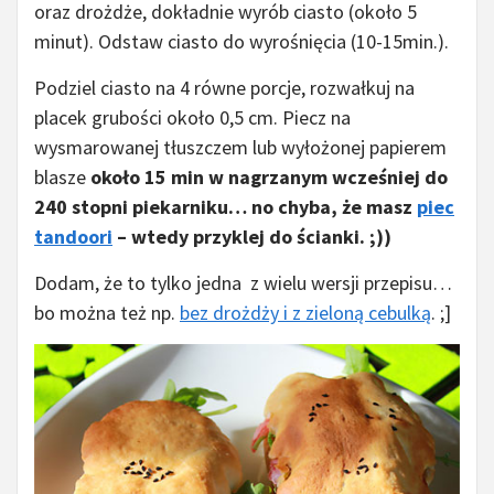
oraz drożdże, dokładnie wyrób ciasto (około 5
minut). Odstaw ciasto do wyrośnięcia (10-15min.).
Podziel ciasto na 4 równe porcje, rozwałkuj na
placek grubości około 0,5 cm. Piecz na
wysmarowanej tłuszczem lub wyłożonej papierem
blasze
około 15 min w nagrzanym wcześniej do
240 stopni piekarniku… no chyba, że masz
piec
tandoori
– wtedy przyklej do ścianki. ;))
Dodam, że to tylko jedna z wielu wersji przepisu…
bo można też np.
bez drożdży i z zieloną cebulką
. ;]