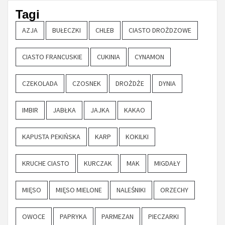
Tagi
AZJA
BUŁECZKI
CHLEB
CIASTO DROŻDZOWE
CIASTO FRANCUSKIE
CUKINIA
CYNAMON
CZEKOLADA
CZOSNEK
DROŻDŻE
DYNIA
IMBIR
JABŁKA
JAJKA
KAKAO
KAPUSTA PEKIŃSKA
KARP
KOKILKI
KRUCHE CIASTO
KURCZAK
MAK
MIGDAŁY
MIĘSO
MIĘSO MIELONE
NALEŚNIKI
ORZECHY
OWOCE
PAPRYKA
PARMEZAN
PIECZARKI