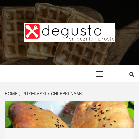
Skip
to
content
DEGUSTO –
PRZEPISY
Primary
Menu
SMACZNE I
HOME
PRZEKĄSKI
CHLEBKI NAAN
PROSTE