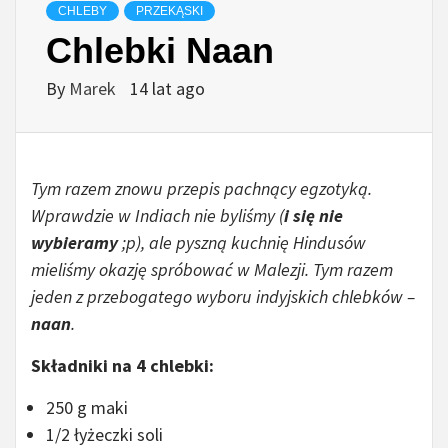
CHLEBY
PRZEKĄSKI
Chlebki Naan
By
Marek
14 lat ago
Tym razem znowu przepis pachnący egzotyką.
Wprawdzie w Indiach nie byliśmy (
i się nie
wybieramy
;p), ale pyszną kuchnię Hindusów
mieliśmy okazję spróbować w Malezji. Tym razem
jeden z przebogatego wyboru indyjskich chlebków –
naan
.
Składniki na 4 chlebki:
250 g maki
1/2 łyżeczki soli