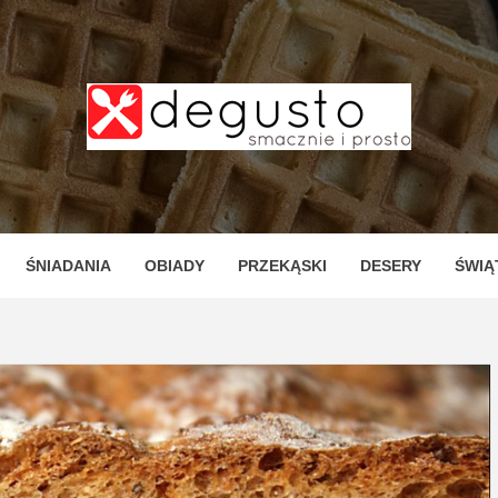
TO – PR
ZNE I P
ŚNIADANIA
OBIADY
PRZEKĄSKI
DESERY
ŚWIĄ