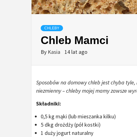
CHLEBY
Chleb Mamci
By
Kasia
14 lat ago
Sposobów na domowy chleb jest chyba tyle, 
niezmienny – chleby mojej mamy zawsze wyra
Składniki:
0,5 kg mąki (lub mieszanka kilku)
5 dkg drożdży (pół kostki)
1 duży jogurt naturalny