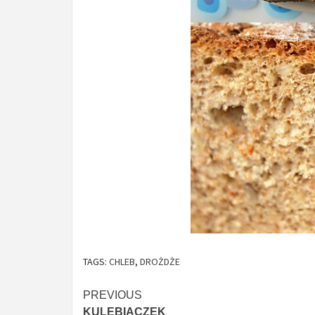
TAGS:
CHLEB
,
DROŻDŻE
Continue
PREVIOUS
KULEBIACZEK