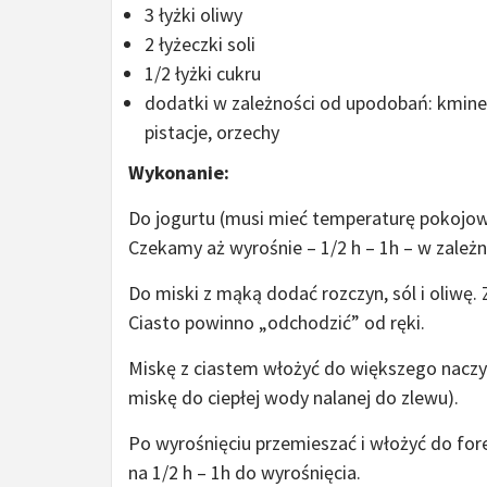
3 łyżki oliwy
2 łyżeczki soli
1/2 łyżki cukru
dodatki w zależności od upodobań: kminek
pistacje, orzechy
Wykonanie:
Do jogurtu (musi mieć temperaturę pokojową
Czekamy aż wyrośnie – 1/2 h – 1h – w zale
Do miski z mąką dodać rozczyn, sól i oliwę.
Ciasto powinno „odchodzić” od ręki.
Miskę z ciastem włożyć do większego naczy
miskę do ciepłej wody nalanej do zlewu).
Po wyrośnięciu przemieszać i włożyć do for
na 1/2 h – 1h do wyrośnięcia.