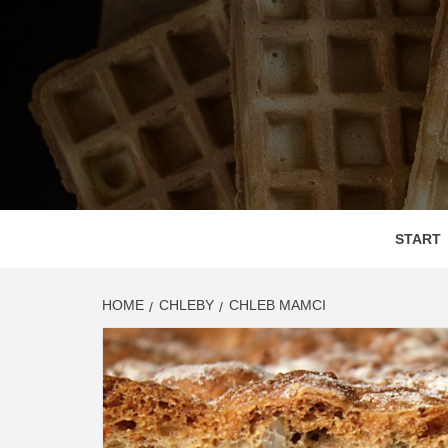
Skip
to
content
DEGUS
SMAC
START
HOME
CHLEBY
CHLEB MAMCI