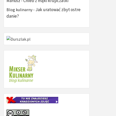
Chleb z mąki krupczatki
Mariusz
-
Jak uratować zbyt ostre
Blog kulinarny
-
danie?