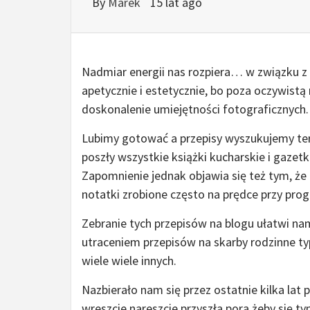
By
Marek
15 lat ago
Nadmiar energii nas rozpiera… w związku 
apetycznie i estetycznie, bo poza oczywis
doskonalenie umiejętności fotograficznych. 
Lubimy gotować a przepisy wyszukujemy ter
poszły wszystkie książki kucharskie i gazetk
Zapomnienie jednak objawia się też tym, że 
notatki zrobione często na prędce przy prog
Zebranie tych przepisów na blogu ułatwi na
utraceniem przepisów na skarby rodzinne typ
wiele wiele innych.
Nazbierało nam się przez ostatnie kilka lat
wreszcie nareszcie przyszła pora żeby się t