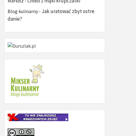
Chleb z mąki krupczatki
Mariusz
-
Jak uratować zbyt ostre
Blog kulinarny
-
danie?