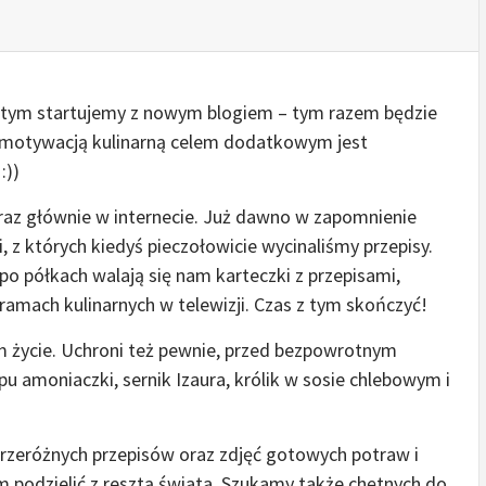
z tym startujemy z nowym blogiem – tym razem będzie
tą motywacją kulinarną celem dodatkowym jest
:))
az głównie w internecie. Już dawno w zapomnienie
i, z których kiedyś pieczołowicie wycinaliśmy przepisy.
po półkach walają się nam karteczki z przepisami,
ramach kulinarnych w telewizji. Czas z tym skończyć!
m życie. Uchroni też pewnie, przed bezpowrotnym
u amoniaczki, sernik Izaura, królik w sosie chlebowym i
 przeróżnych przepisów oraz zdjęć gotowych potraw i
ym podzielić z resztą świata. Szukamy także chętnych do