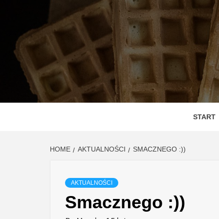
Skip
to
content
DEGUS
SMAC
START
HOME
AKTUALNOŚCI
SMACZNEGO :))
AKTUALNOŚCI
Smacznego :))