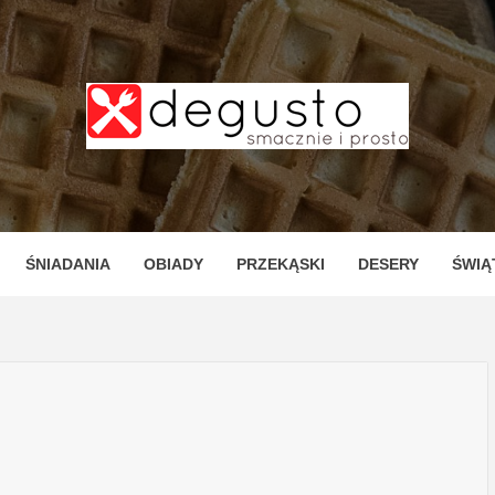
TO – PR
ZNE I P
ŚNIADANIA
OBIADY
PRZEKĄSKI
DESERY
ŚWIĄ