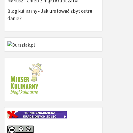
Chleb z mąki krupczatki
Mariusz
-
Jak uratować zbyt ostre
Blog kulinarny
-
danie?