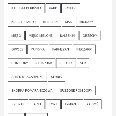
KAPUSTA PEKIŃSKA
KARP
KOKILKI
KRUCHE CIASTO
KURCZAK
MAK
MIGDAŁY
MIĘSO
MIĘSO MIELONE
NALEŚNIKI
ORZECHY
OWOCE
PAPRYKA
PARMEZAN
PIECZARKI
POMIDORY
RABARBAR
RICOTTA
SER
SEREK MASCARPONE
SERNIK
SKÓRKA POMARAŃCZOWA
SUSZONE POMIDORY
SZPINAK
TARTA
TORT
TYMIANEK
ŁOSOŚ