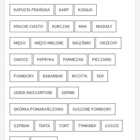
KAPUSTA PEKIŃSKA
KARP
KOKILKI
KRUCHE CIASTO
KURCZAK
MAK
MIGDAŁY
MIĘSO
MIĘSO MIELONE
NALEŚNIKI
ORZECHY
OWOCE
PAPRYKA
PARMEZAN
PIECZARKI
POMIDORY
RABARBAR
RICOTTA
SER
SEREK MASCARPONE
SERNIK
SKÓRKA POMARAŃCZOWA
SUSZONE POMIDORY
SZPINAK
TARTA
TORT
TYMIANEK
ŁOSOŚ