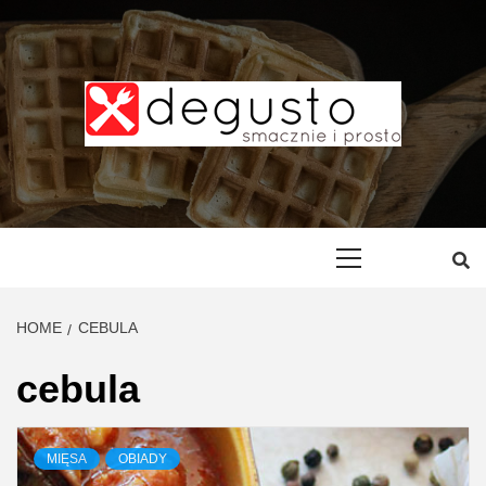
Skip
to
content
DEGUSTO –
PRZEPISY
Primary
Menu
SMACZNE I
HOME
CEBULA
PROSTE
cebula
MIĘSA
OBIADY