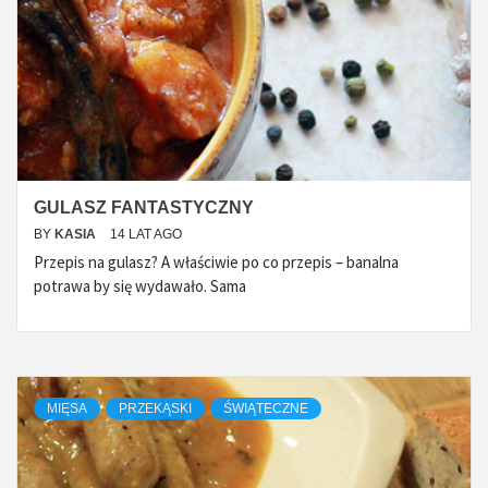
GULASZ FANTASTYCZNY
BY
KASIA
14 LAT AGO
Przepis na gulasz? A właściwie po co przepis – banalna
potrawa by się wydawało. Sama
MIĘSA
PRZEKĄSKI
ŚWIĄTECZNE