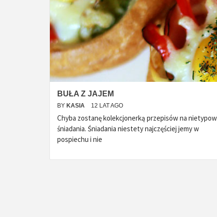
BUŁA Z JAJEM
BY
KASIA
12 LAT AGO
Chyba zostanę kolekcjonerką przepisów na nietypo
śniadania. Śniadania niestety najczęściej jemy w
pospiechu i nie