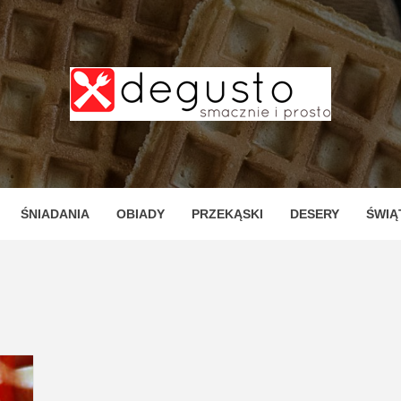
TO – PR
ZNE I P
ŚNIADANIA
OBIADY
PRZEKĄSKI
DESERY
ŚWIĄ