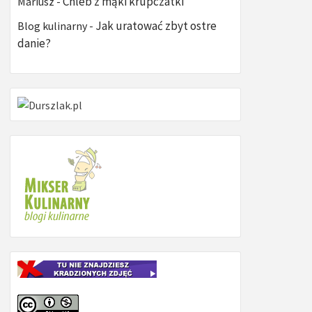
Chleb z mąki krupczatki
Mariusz
-
Jak uratować zbyt ostre
Blog kulinarny
-
danie?