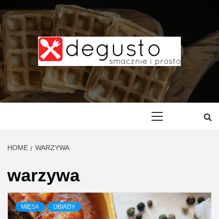
Skip
to
content
DEGUSTO –
PRZEPISY
Primary
Menu
SMACZNE I
HOME
WARZYWA
PROSTE
warzywa
MIĘSA
OBIADY