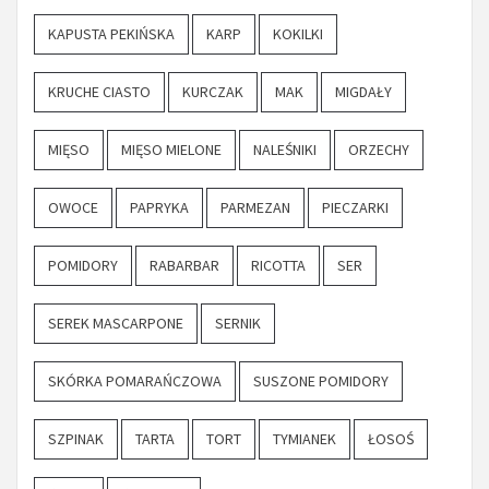
KAPUSTA PEKIŃSKA
KARP
KOKILKI
KRUCHE CIASTO
KURCZAK
MAK
MIGDAŁY
MIĘSO
MIĘSO MIELONE
NALEŚNIKI
ORZECHY
OWOCE
PAPRYKA
PARMEZAN
PIECZARKI
POMIDORY
RABARBAR
RICOTTA
SER
SEREK MASCARPONE
SERNIK
SKÓRKA POMARAŃCZOWA
SUSZONE POMIDORY
SZPINAK
TARTA
TORT
TYMIANEK
ŁOSOŚ