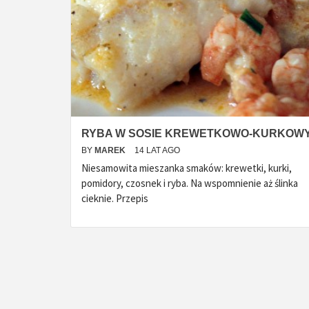
RYBA W SOSIE KREWETKOWO-KURKOW
BY
MAREK
14 LAT AGO
Niesamowita mieszanka smaków: krewetki, kurki,
pomidory, czosnek i ryba. Na wspomnienie aż ślinka
cieknie. Przepis