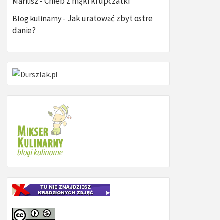
Chleb z mąki krupczatki
Mariusz
-
Jak uratować zbyt ostre
Blog kulinarny
-
danie?