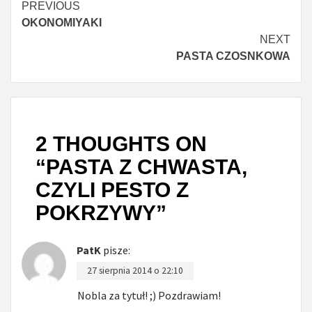
Continue
PREVIOUS
OKONOMIYAKI
Reading
NEXT
PASTA CZOSNKOWA
2 THOUGHTS ON
“
PASTA Z CHWASTA,
CZYLI PESTO Z
POKRZYWY
”
PatK
pisze:
27 sierpnia 2014 o 22:10
Nobla za tytuł! ;) Pozdrawiam!