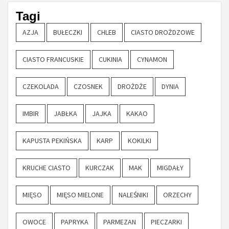
Tagi
AZJA
BUŁECZKI
CHLEB
CIASTO DROŻDZOWE
CIASTO FRANCUSKIE
CUKINIA
CYNAMON
CZEKOLADA
CZOSNEK
DROŻDŻE
DYNIA
IMBIR
JABŁKA
JAJKA
KAKAO
KAPUSTA PEKIŃSKA
KARP
KOKILKI
KRUCHE CIASTO
KURCZAK
MAK
MIGDAŁY
MIĘSO
MIĘSO MIELONE
NALEŚNIKI
ORZECHY
OWOCE
PAPRYKA
PARMEZAN
PIECZARKI